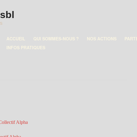
asbl
es
ACCUEIL
QUI SOMMES-NOUS ?
NOS ACTIONS
PART
INFOS PRATIQUES
Collectif Alpha
ectif Alpha