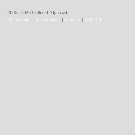
2006 - 2026 Collectif Alpha asbl
Plan du site
|
Se connecter
|
Contact
|
RSS 2.0