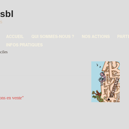
asbl
es
ACCUEIL
QUI SOMMES-NOUS ?
NOS ACTIONS
PART
INFOS PRATIQUES
ciles
ions en vente"