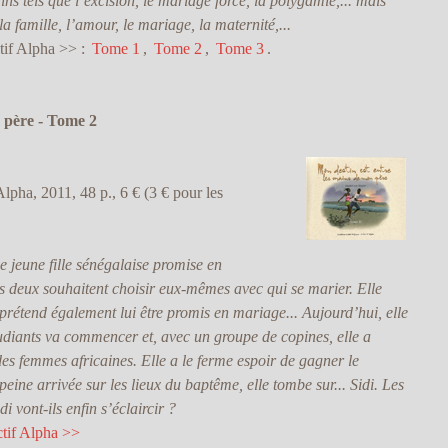
ins tels que l’excision, le mariage forcé, la polygamie,... mais
 famille, l’amour, le mariage, la maternité,...
tif Alpha >> :
Tome 1
,
Tome 2
,
Tome 3
.
n père - Tome 2
pha, 2011, 48 p., 6 € (3 € pour les
 jeune fille sénégalaise promise en
s deux souhaitent choisir eux-mêmes avec qui se marier. Elle
étend également lui être promis en mariage... Aujourd’hui, elle
tudiants va commencer et, avec un groupe de copines, elle a
des femmes africaines. Elle a le ferme espoir de gagner le
eine arrivée sur les lieux du baptême, elle tombe sur... Sidi. Les
i vont-ils enfin s’éclaircir ?
ctif Alpha >>