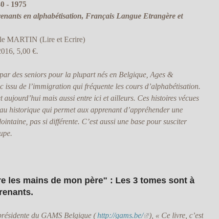
40 - 1975
prenants en alphabétisation, Français Langue Etrangère et
le MARTIN (Lire et Ecrire)
2016, 5,00 €.
s par des seniors pour la plupart nés en Belgique, Ages &
c issu de l’immigration qui fréquente les cours d’alphabétisation.
et aujourd’hui mais aussi entre ici et ailleurs. Ces histoires vécues
iau historique qui permet aux apprenant d’appréhender une
ointaine, pas si différente. C’est aussi une base pour susciter
upe.
e les mains de mon père" : Les 3 tomes sont à
prenants.
 présidente du GAMS Belgique (
http://gams.be/
), « Ce livre, c’est