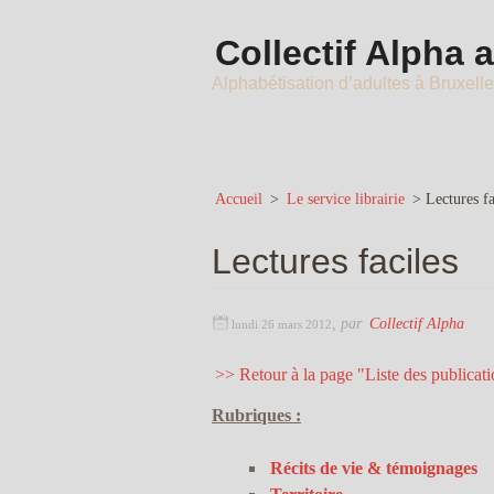
Collectif Alpha 
Alphabétisation d’adultes à Bruxell
Accueil
>
Le service librairie
>
Lectures fa
Lectures faciles
,
par
Collectif Alpha
lundi 26 mars 2012
>> Retour à la page "Liste des publicat
Rubriques :
Récits de vie & témoignages