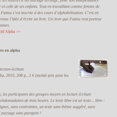
tre les misères d’un mariage arrangé, pour son indépendance
e et celle de ses enfants. Tout en travaillant comme femme de
 Fatma s’est inscrite à des cours d’alphabétisation. C’est en
 venue l’idée d’écrire un livre. Un livre que Fatma veut porteur
emmes.
ctif Alpha >>
es en alpha
ecture-écriture
ha, 2010, 208 p., 2 € (moitié prix pour les
, les participants des groupes moyen en lecture écriture
ebdomadaires de trois heures. Le texte libre est un texte... libre :
nsignes, sans contraintes, un texte sans thème suggéré, sans
 paysage sans parapets !