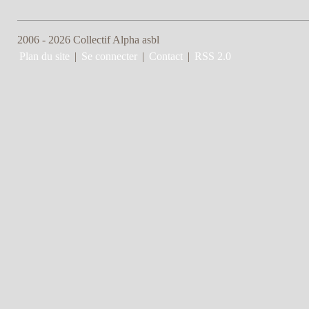
2006 - 2026 Collectif Alpha asbl
Plan du site
|
Se connecter
|
Contact
|
RSS 2.0