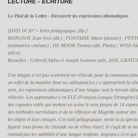
LECTURE - ECRITURE
Le Pied de la Lettre - Découvrir les expressions idiomatiques
[DVD 14’20’’+ livret pédagogique 28p.]
MANGNAY Jean-Yves (dir.) ; FONTAINE Marie (dossier) ; PYN
(animatrice cinéaste) ; DE MOOR Thomas (dir. Photo) ; WYSS Al
(déco)
Bruxelles : Collectif Alpha et Joseph Swinnen asbl, 2018, GRATU
Une langue n’est pas seulement un véhicule pour la communication
un reflet de la manière dont ses utilisateur.ice.s s’approprient la réa
sens, les expressions idiomatiques d’une langue sont le terrain idéal
véhicule. Les apprenant.e.s en FLE (Français Langue Etrangère) à
des capsules vidéo qui mettent en scène le sens propre de 14 expres
des méthodes surréalistes et de la réflexion de Magritte autour des 
les objets et leurs images. Cet outil pédagogique, invite le.la specta
figurée sous forme de charade ou de rébus visuel. Il s’agit de se me
connait pas les subtilités d’une langue (enfants, migrant.e.s) et qui 