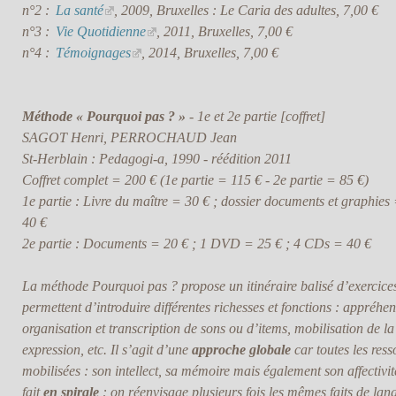
n°2 :
La santé
, 2009, Bruxelles : Le Caria des adultes, 7,00 €
n°3 :
Vie Quotidienne
, 2011, Bruxelles, 7,00 €
n°4 :
Témoignages
, 2014, Bruxelles, 7,00 €
Méthode « Pourquoi pas ? »
- 1e et 2e partie [coffret]
SAGOT Henri, PERROCHAUD Jean
St-Herblain : Pedagogi-a, 1990 - réédition 2011
Coffret complet = 200 € (1e partie = 115 € - 2e partie = 85 €)
1e partie : Livre du maître = 30 € ; dossier documents et graphie
40 €
2e partie : Documents = 20 € ; 1 DVD = 25 € ; 4 CDs = 40 €
La méthode Pourquoi pas ? propose un itinéraire balisé d’exercices
permettent d’introduire différentes richesses et fonctions : appréhe
organisation et transcription de sons ou d’items, mobilisation de la 
expression, etc. Il s’agit d’une
approche globale
car toutes les ress
mobilisées : son intellect, sa mémoire mais également son affectivité
fait
en spirale
: on réenvisage plusieurs fois les mêmes faits de lan