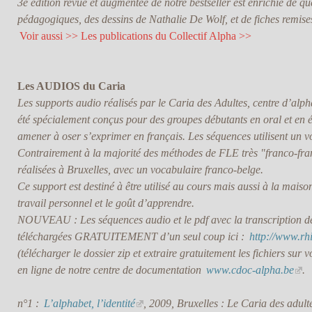
3e édition revue et augmentée de notre bestseller est enrichie de 
pédagogiques, des dessins de Nathalie De Wolf, et de fiches remise
Voir aussi >> Les publications du Collectif Alpha >>
Les AUDIOS du Caria
Les supports audio réalisés par le Caria des Adultes, centre d’alph
été spécialement conçus pour des groupes débutants en oral et en éc
amener à oser s’exprimer en français. Les séquences utilisent un vo
Contrairement à la majorité des méthodes de FLE très "franco-fran
réalisées à Bruxelles, avec un vocabulaire franco-belge.
Ce support est destiné à être utilisé au cours mais aussi à la maiso
travail personnel et le goût d’apprendre.
NOUVEAU : Les séquences audio et le pdf avec la transcription de 
téléchargées GRATUITEMENT d’un seul coup ici :
http://www.rh
(télécharger le dossier zip et extraire gratuitement les fichiers sur 
en ligne de notre centre de documentation
www.cdoc-alpha.be
.
n°1 :
L’alphabet, l’identité
, 2009, Bruxelles : Le Caria des adult