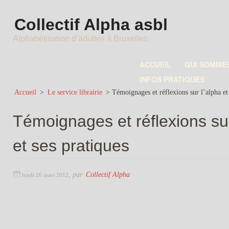
Collectif Alpha asbl
Alphabétisation d’adultes à Bruxelles
ACCUEIL
QUI SOMME
INFOS PRATIQUES
Accueil
>
Le service librairie
>
Témoignages et réflexions sur l’alpha et 
Témoignages et réflexions sur
et ses pratiques
,
par
Collectif Alpha
lundi 26 mars 2012