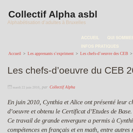
Collectif Alpha asbl
Alphabétisation d’adultes à Bruxelles
ACCUEIL
QUI SOMME
INFOS PRATIQUES
Accueil
>
Les apprenants s’expriment
>
Les chefs-d’oeuvre des CEB
Les chefs-d’oeuvre du CEB 
,
par
Collectif Alpha
mardi 22 juin 2010
En juin 2010, Cynthia et Alice ont présenté leur c
d’oeuvre et obtenu le Certificat d’Etudes de Base.
Ce travail de grande envergure a permis à Cynth
compétences en français et en math, entre autres m