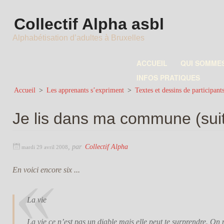
Collectif Alpha asbl
Alphabétisation d’adultes à Bruxelles
ACCUEIL
QUI SOMME
INFOS PRATIQUES
Accueil
>
Les apprenants s’expriment
>
Textes et dessins de participant
Je lis dans ma commune (sui
,
par
Collectif Alpha
mardi 29 avril 2008
En voici encore six ...
La vie
La vie ce n’est pas un diable mais elle peut te surprendre. On 