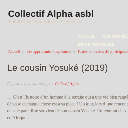
Collectif Alpha asbl
Alphabétisation d’adultes à Bruxelles
ACCUEIL
QUI SOMME
INFOS PRATIQUES
Accueil
>
Les apprenants s’expriment
>
Textes et dessins de participant
Le cousin Yosuké (2019)
,
par
Collectif Alpha
jeudi 26 septembre 2019
… C’est l’histoire d’un homme à la retraite qui a une vie bien rangé
dépasse et chaque chose est à sa place ! Un jour, lors d’une rencon
dans le parc, il se souvient de son cousin Yôsuké. En rentrant chez lui
en Afrique…