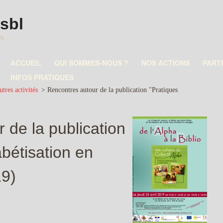
asbl
es
ACCUEIL
QUI SOMMES-NOUS ?
NOS ACTIONS
PART
INFOS PRATIQUES
tres activités
>
Rencontres autour de la publication "Pratiques
 de la publication
abétisation en
19)