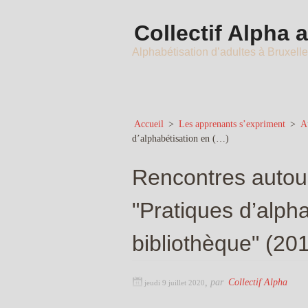
Collectif Alpha 
Alphabétisation d’adultes à Bruxell
Accueil
>
Les apprenants s’expriment
>
Au
d’alphabétisation en (…)
Rencontres autour
"Pratiques d’alph
bibliothèque" (20
,
par
Collectif Alpha
jeudi 9 juillet 2020