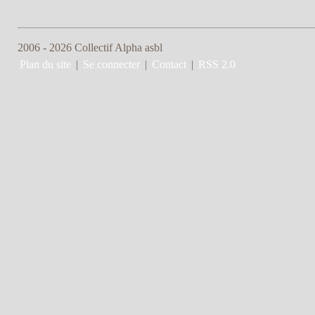
2006 - 2026 Collectif Alpha asbl
Plan du site
|
Se connecter
|
Contact
|
RSS 2.0