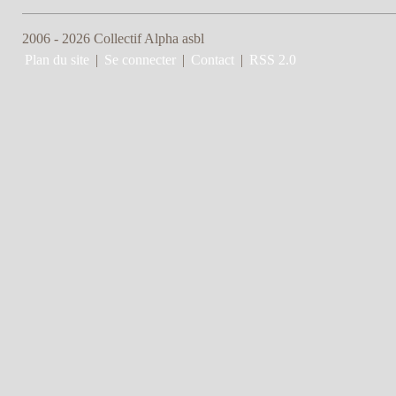
2006 - 2026 Collectif Alpha asbl
Plan du site
|
Se connecter
|
Contact
|
RSS 2.0