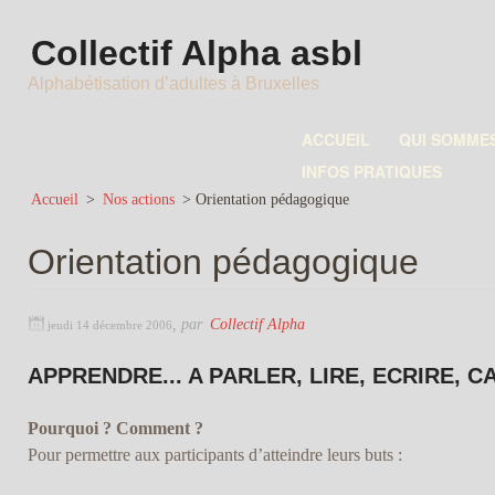
Collectif Alpha asbl
Alphabétisation d’adultes à Bruxelles
ACCUEIL
QUI SOMME
INFOS PRATIQUES
Accueil
>
Nos actions
>
Orientation pédagogique
Orientation pédagogique
,
par
Collectif Alpha
jeudi 14 décembre 2006
APPRENDRE... A PARLER, LIRE, ECRIRE, 
Pourquoi ? Comment ?
Pour permettre aux participants d’atteindre leurs buts :