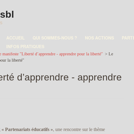
asbl
es
ACCUEIL
QUI SOMMES-NOUS ?
NOS ACTIONS
PART
INFOS PRATIQUES
e manifeste "Liberté d’apprendre - apprendre pour la liberté"
>
Le
our la liberté"
erté d’apprendre - apprendre
« Partenariats éducatifs »
, une rencontre sur le thème