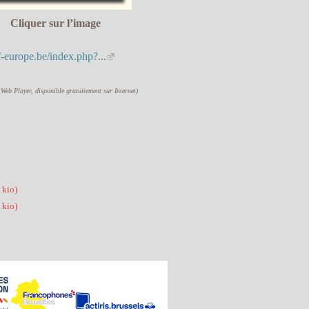
Cliquer sur l’image
-europe.be/index.php?...
 Web Player, disponible gratuitement sur Internet)
 kio
)
 kio
)