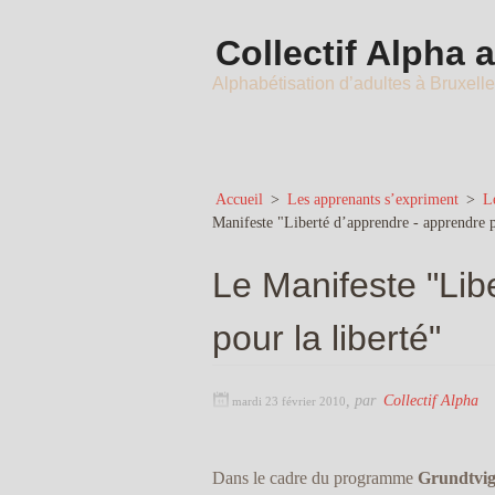
Collectif Alpha 
Alphabétisation d’adultes à Bruxell
Accueil
>
Les apprenants s’expriment
>
L
Manifeste "Liberté d’apprendre - apprendre p
Le Manifeste "Lib
pour la liberté"
,
par
Collectif Alpha
mardi 23 février 2010
Dans le cadre du programme
Grundtvig 