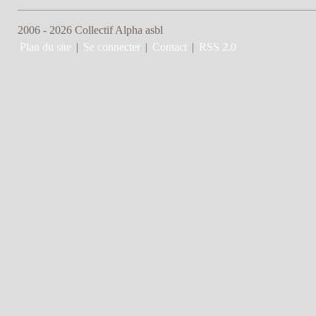
2006 - 2026 Collectif Alpha asbl
Plan du site
|
Se connecter
|
Contact
|
RSS 2.0