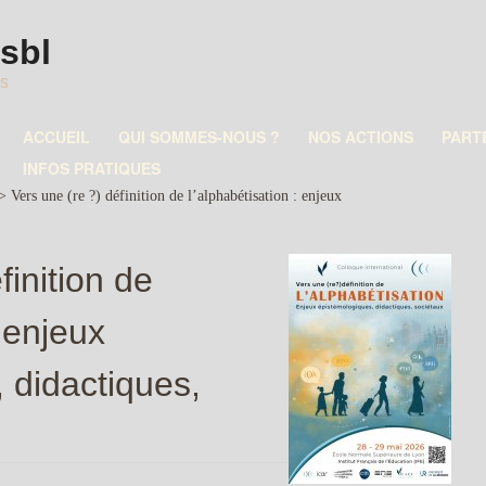
asbl
es
ACCUEIL
QUI SOMMES-NOUS ?
NOS ACTIONS
PART
INFOS PRATIQUES
>
Vers une (re ?) définition de l’alphabétisation : enjeux
finition de
: enjeux
 didactiques,