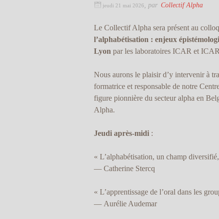
,
par
Collectif Alpha
jeudi 21 mai 2026
Le Collectif Alpha sera présent au collo
l’alphabétisation : enjeux épistémolog
Lyon
par les laboratoires ICAR et ICA
Nous aurons le plaisir d’y intervenir à 
formatrice et responsable de notre Centr
figure pionnière du secteur alpha en Belg
Alpha.
Jeudi après-midi
:
« L’alphabétisation, un champ diversifié
— Catherine Stercq
« L’apprentissage de l’oral dans les gro
— Aurélie Audemar