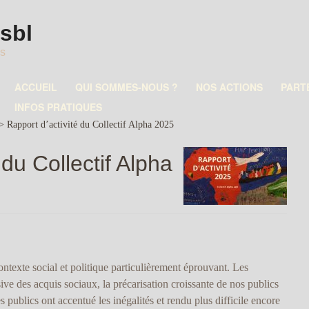
asbl
es
ACCUEIL
QUI SOMMES-NOUS ?
NOS ACTIONS
PART
INFOS PRATIQUES
>
Rapport d’activité du Collectif Alpha 2025
 du Collectif Alpha
texte social et politique particulièrement éprouvant. Les
sive des acquis sociaux, la précarisation croissante de nos publics
es publics ont accentué les inégalités et rendu plus difficile encore