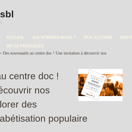
asbl
es
ACCUEIL
QUI SOMMES-NOUS ?
NOS ACTIONS
PART
INFOS PRATIQUES
>
Des nouveautés au centre doc ! Une invitation à découvrir nos
u centre doc !
écouvrir nos
lorer des
bétisation populaire