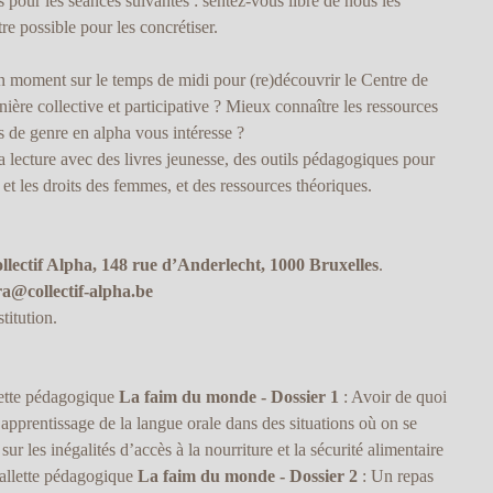
our les séances suivantes : sentez-vous libre de nous les
e possible pour les concrétiser.
 moment sur le temps de midi pour (re)découvrir le Centre de
ère collective et participative ? Mieux connaître les ressources
s de genre en alpha vous intéresse ?
lecture avec des livres jeunesse, des outils pédagogiques pour
e et les droits des femmes, et des ressources théoriques.
lectif Alpha, 148 rue d’Anderlecht, 1000 Bruxelles
.
ra@collectif-alpha.be
titution.
lette pédagogique
La faim du monde - Dossier 1
: Avoir de quoi
pprentissage de la langue orale dans des situations où on se
sur les inégalités d’accès à la nourriture et la sécurité alimentaire
mallette pédagogique
La faim du monde - Dossier 2
: Un repas