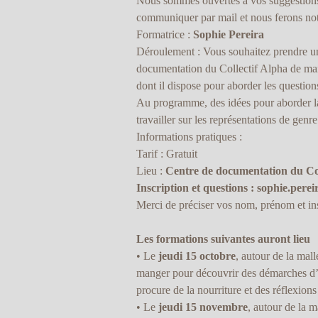
Nous sommes ouvertes à vos suggestions p
communiquer par mail et nous ferons notr
Formatrice :
Sophie Pereira
Déroulement : Vous souhaitez prendre un
documentation du Collectif Alpha de mani
dont il dispose pour aborder les question
Au programme, des idées pour aborder la 
travailler sur les représentations de genr
Informations pratiques :
Tarif : Gratuit
Lieu :
Centre de documentation du Col
Inscription et questions :
sophie.perei
Merci de préciser vos nom, prénom et ins
Les formations suivantes auront lieu
• Le
jeudi 15 octobre
, autour de la mal
manger pour découvrir des démarches d’a
procure de la nourriture et des réflexions 
• Le
jeudi 15 novembre
, autour de la 