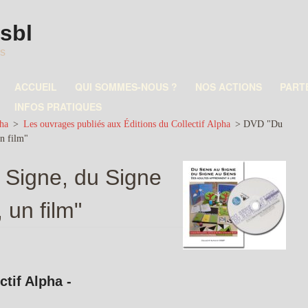
asbl
es
ACCUEIL
QUI SOMMES-NOUS ?
NOS ACTIONS
PART
INFOS PRATIQUES
pha
>
Les ouvrages publiés aux Éditions du Collectif Alpha
>
DVD "Du
un film"
Signe, du Signe
 un film"
ctif Alpha -