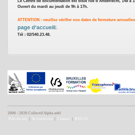
Le Centre de documentation est situé rue d’Anderlecht, 148 à 1
Ouvert du mardi au jeudi de 9h à 17h.
ATTENTION
: veuillez vérifier nos dates de fermeture annuelle
page d’accueil.
.
Tél : 02/540.23.48.
2006 - 2026 Collectif Alpha asbl
Plan du site
|
Se connecter
|
Contact
|
RSS 2.0