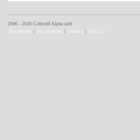
2006 - 2026 Collectif Alpha asbl
Plan du site
|
Se connecter
|
Contact
|
RSS 2.0