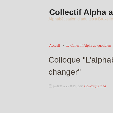
Collectif Alpha 
Alphabétisation d’adultes à Bruxell
Accueil
>
Le Collectif Alpha au quotidien
Colloque "L’alphab
changer"
,
par
Collectif Alpha
jeudi 21 mars 2013