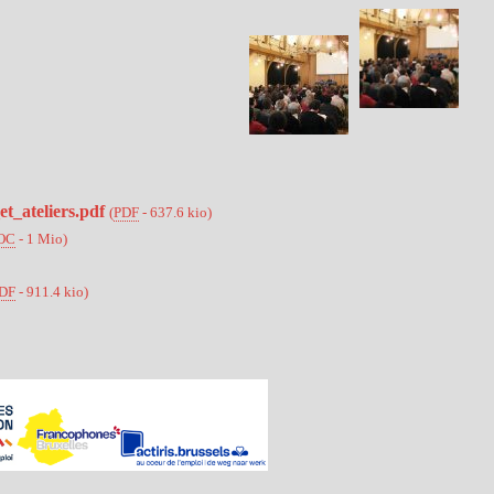
et_ateliers.pdf
(
PDF
-
637.6 kio
)
OC
-
1 Mio
)
DF
-
911.4 kio
)