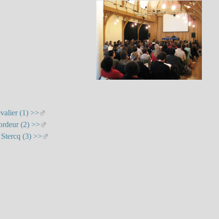
valier (1) >>
ordeur (2) >>
 Stercq (3) >>