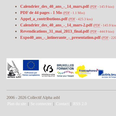
Calendrier_des_40_ans_-_14_mars.pdf
(
PDF
-
145.9 kio
)
PDF de 44 pages - 1 Mo
(
PDF
-
1.1 Mio
)
Appel_a_contributions.pdf
(
PDF
-
425.3 kio
)
Calendrier_des_40_ans_-_14_mars-2.pdf
(
PDF
-
145.9 ki
Revendications_31_mai_2013_final.pdf
(
PDF
-
444.9 kio
)
Expo40_ans_-_intinerante_-_presentation.pdf
(
PDF
-
220
2006 - 2026 Collectif Alpha asbl
Plan du site
|
Se connecter
|
Contact
|
RSS 2.0