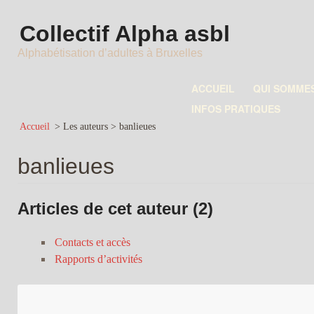
Collectif Alpha asbl
Alphabétisation d’adultes à Bruxelles
ACCUEIL
QUI SOMME
INFOS PRATIQUES
Accueil
> Les auteurs >
banlieues
banlieues
Articles de cet auteur (2)
Contacts et accès
Rapports d’activités