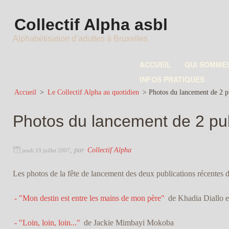
Collectif Alpha asbl
Alphabétisation d’adultes à Bruxelles
ACCUEIL
QUI SOMME
INFOS PRATIQUES
Accueil
>
Le Collectif Alpha au quotidien
>
Photos du lancement de 2 p
Photos du lancement de 2 pub
,
par
Collectif Alpha
jeudi 19 juillet 2007
Les photos de la fête de lancement des deux publications récentes d
- "Mon destin est entre les mains de mon père"
de Khadia Diallo e
- "Loin, loin, loin..."
de Jackie Mimbayi Mokoba