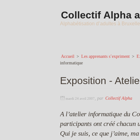
Collectif Alpha 
Alphabétisation d’adultes à Bruxell
Accueil
>
Les apprenants s’expriment
>
Ex
informatique
Exposition - Ateli
,
par
Collectif Alpha
mardi 24 avril 2007
A l’atelier informatique du Col
participants ont créé chacun u
Qui je suis, ce que j’aime, ma 