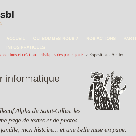
asbl
es
ACCUEIL
QUI SOMMES-NOUS ?
NOS ACTIONS
PART
INFOS PRATIQUES
positions et créations artistiques des participants
>
Exposition - Atelier
er informatique
lectif Alpha de Saint-Gilles, les
ne page de textes et de photos.
famille, mon histoire... et une belle mise en page.