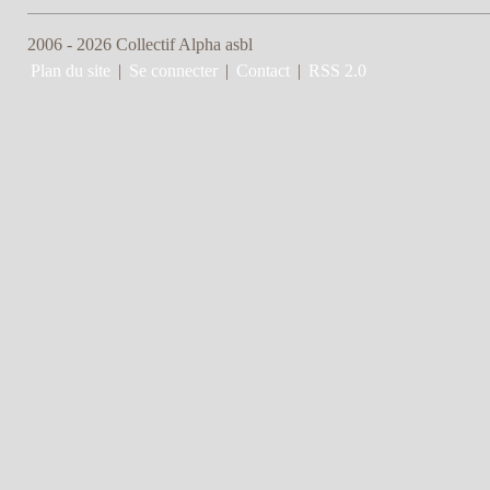
2006 - 2026 Collectif Alpha asbl
Plan du site
|
Se connecter
|
Contact
|
RSS 2.0