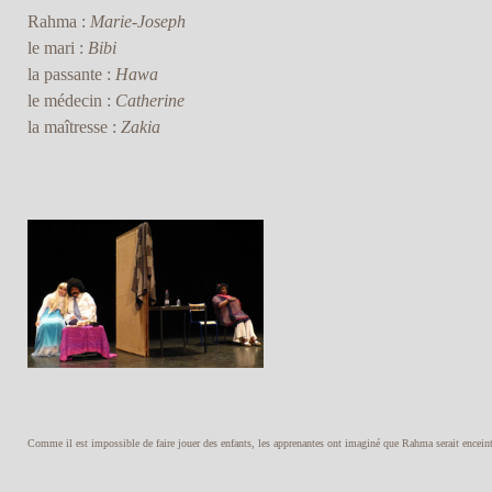
Rahma :
Marie-Joseph
le mari :
Bibi
la passante :
Hawa
le médecin :
Catherine
la maîtresse :
Zakia
Comme il est impossible de faire jouer des enfants, les apprenantes ont imaginé que Rahma serait encein