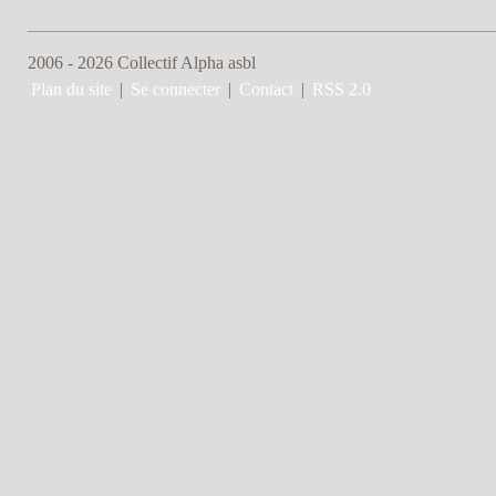
2006 - 2026 Collectif Alpha asbl
Plan du site
|
Se connecter
|
Contact
|
RSS 2.0