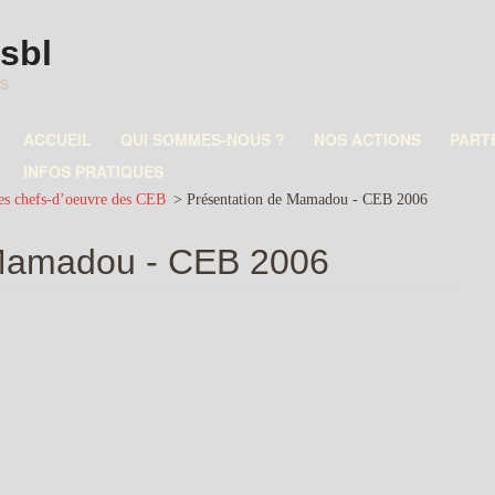
asbl
es
ACCUEIL
QUI SOMMES-NOUS ?
NOS ACTIONS
PART
INFOS PRATIQUES
es chefs-d’oeuvre des CEB
>
Présentation de Mamadou - CEB 2006
 Mamadou - CEB 2006