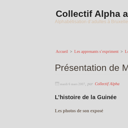
Collectif Alpha 
Alphabétisation d’adultes à Bruxell
Accueil
>
Les apprenants s’expriment
>
L
Présentation de
,
par
Collectif Alpha
mardi 6 mars 2007
L’histoire de la Guinée
Les photos de son exposé