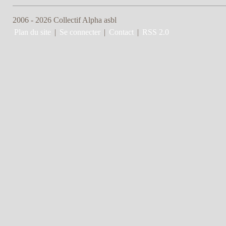
2006 - 2026 Collectif Alpha asbl
Plan du site
|
Se connecter
|
Contact
|
RSS 2.0